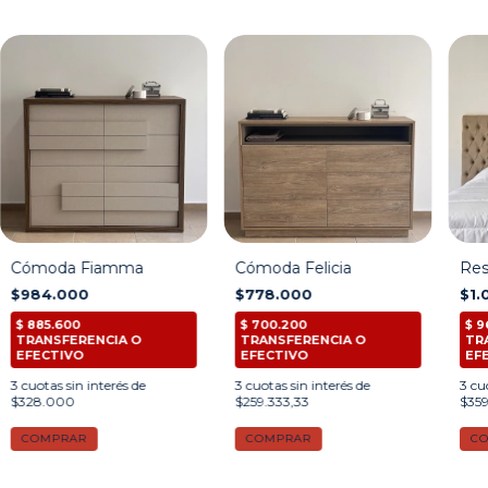
Cómoda Fiamma
Cómoda Felicia
Res
$984.000
$778.000
$1.
3
cuotas sin interés de
3
cuotas sin interés de
3
cuo
$328.000
$259.333,33
$35
COMPRAR
COMPRAR
C