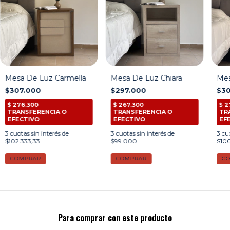
Mesa De Luz Carmella
Mesa De Luz Chiara
Mes
$307.000
$297.000
$30
3
cuotas sin interés de
3
cuotas sin interés de
3
cuo
$102.333,33
$99.000
$100
COMPRAR
COMPRAR
C
Para comprar con este producto